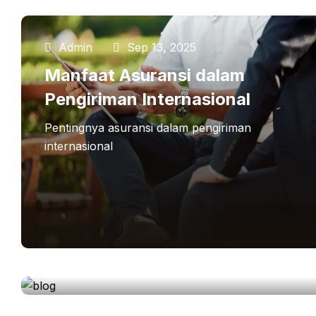
Admin
Sep 13, 2025
Manfaat Asuransi dalam
Pengiriman Internasional
Pentingnya asuransi dalam pengiriman
internasional
Baca Selengkapnya
Admin
Sep 06, 2025