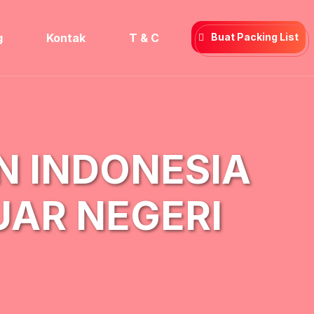
g
Kontak
T & C
Buat Packing List
 INDONESIA
UAR NEGERI